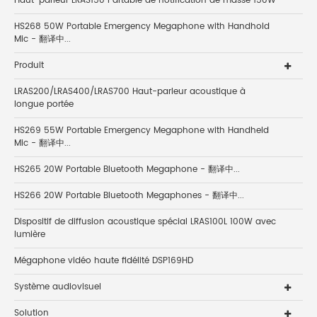
Haut-parleur LRAS150 Partable de notification de masse 150W
HS268 50W Portable Emergency Megaphone with Handhold
Mic - 翻译中...
Produit
LRAS200/LRAS400/LRAS700 Haut-parleur acoustique à
longue portée
HS269 55W Portable Emergency Megaphone with Handheld
Mic - 翻译中...
HS265 20W Portable Bluetooth Megaphone - 翻译中...
HS266 20W Portable Bluetooth Megaphones - 翻译中...
Dispositif de diffusion acoustique spécial LRAS100L 100W avec
lumière
Mégaphone vidéo haute fidélité DSP169HD
Système audiovisuel
Solution