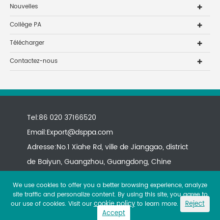
Nouvelles
Collège PA
Télécharger
Contactez-nous
Tel:86 020 37166520
Email:
Export@dsppa.com
Adresse:No.1 Xiahe Rd, ville de Jianggao, district
de Baiyun, Guangzhou, Guangdong, Chine
We use cookies to offer you a better browsing experience, analyze
site traffic and personalize content. By using this site, you agree to
cookie policy
Reject
our use of cookies. Visit our
to learn more.
Accept