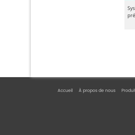
Sys
pré
Accueil
À propos de nous
Produi