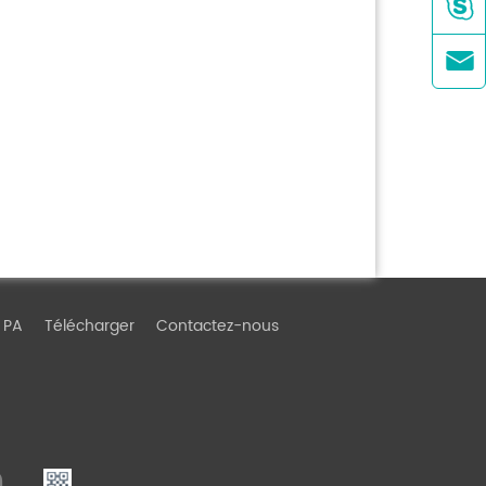


 PA
Télécharger
Contactez-nous