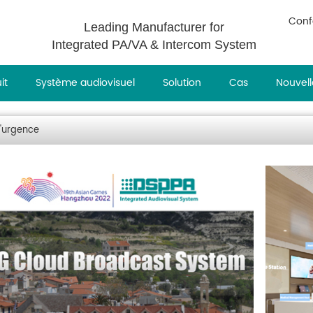
Conf
Leading Manufacturer for
Integrated PA/VA & Intercom System
it
Système audiovisuel
Solution
Cas
Nouvell
'urgence