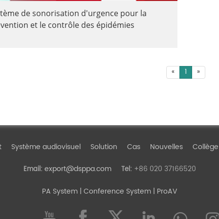
tème de sonorisation d'urgence pour la
vention et le contrôle des épidémies
«
1
»
t
Système audiovisuel
Solution
Cas
Nouvelles
Collège
export@dsppa.com
+86 020 37166520
Email:
Tel:
PA System
| Conference System | ProAV