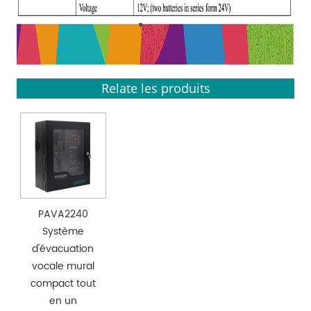
Relate les produits
PAVA2240
Système
d'évacuation
vocale mural
compact tout
en un