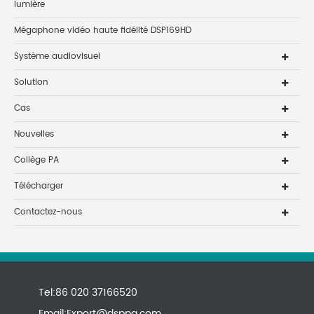
lumière
Mégaphone vidéo haute fidélité DSP169HD
Système audiovisuel
Solution
Cas
Nouvelles
Collège PA
Télécharger
Contactez-nous
Tel:86 020 37166520
Email:
Export@dsppa.com