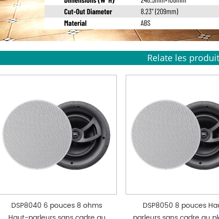
Relate les produi
DSP8040 6 pouces 8 ohms
DSP8050 8 pouces Ha
Haut-parleurs sans cadre au
parleurs sans cadre au p