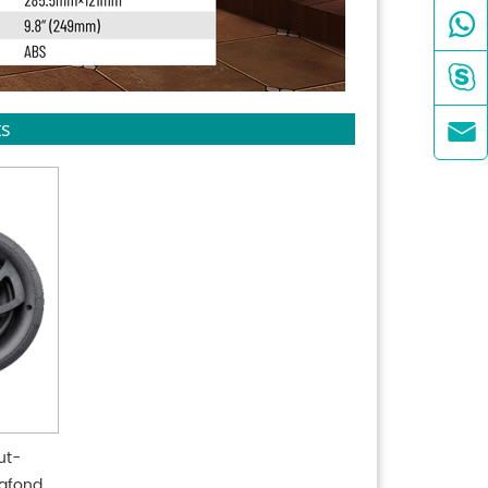


ts

ut-
lafond