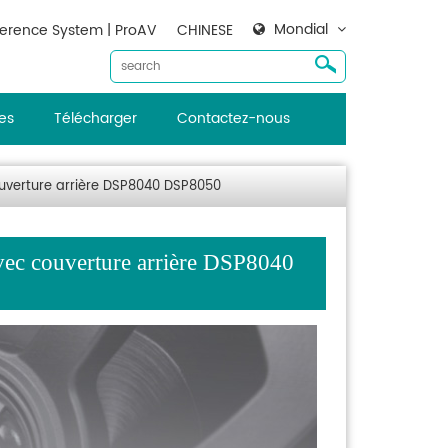
Mondial
erence System | ProAV
CHINESE
es
Télécharger
Contactez-nous
couverture arrière DSP8040 DSP8050
 avec couverture arrière DSP8040