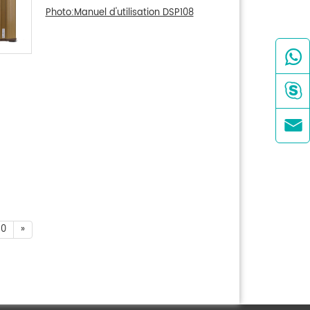
Photo:Manuel d'utilisation DSP108



10
»