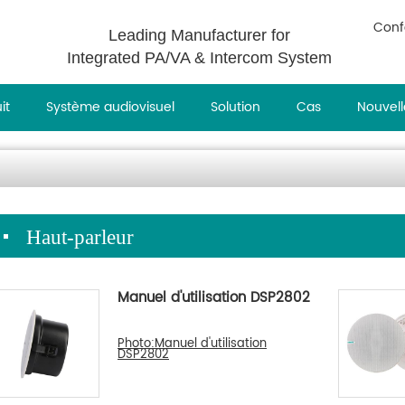
Conf
Leading Manufacturer for
Integrated PA/VA & Intercom System
it
Système audiovisuel
Solution
Cas
Nouvell
Haut-parleur
Manuel d'utilisation DSP2802
Photo:Manuel d'utilisation
DSP2802