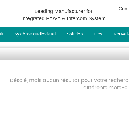
Conf
Leading Manufacturer for
Integrated PA/VA & Intercom System
it
Système audiovisuel
Solution
Cas
Nouvell
Désolé, mais aucun résultat pour votre recher
différents mots-cl