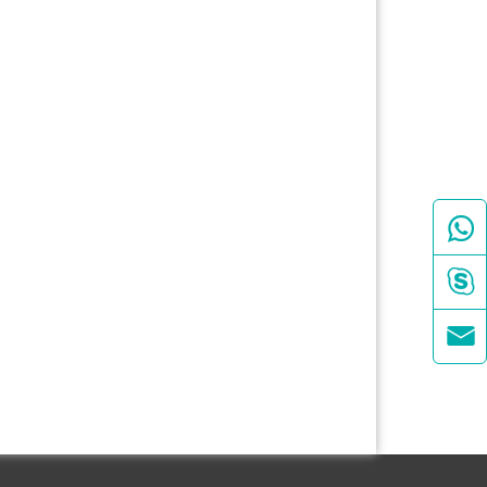


