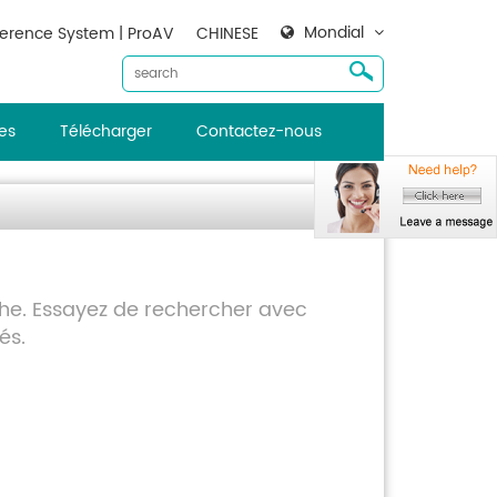
Mondial
erence System | ProAV
CHINESE
es
Télécharger
Contactez-nous
che. Essayez de rechercher avec
és.