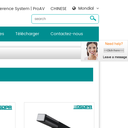
Mondial
erence System | ProAV
CHINESE
es
Télécharger
Contactez-nous