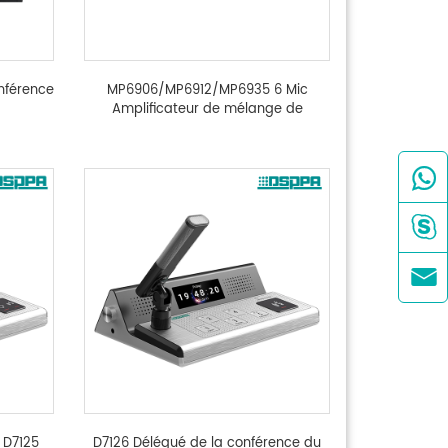
nférence
MP6906/MP6912/MP6935 6 Mic
Amplificateur de mélange de
conférence



 D7125
D7126 Délégué de la conférence du