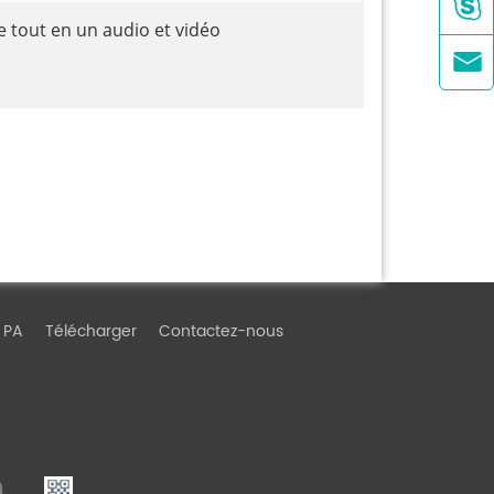

 tout en un audio et vidéo

 PA
Télécharger
Contactez-nous