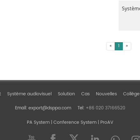
Système
«
1
»
t
Système audiovisuel
Solution
Cas
Nouvelles
Collège
export@dsppa.com
+86 020 37166520
Email:
Tel:
PA System
| Conference System | ProAV