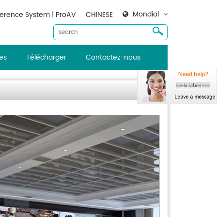
Mondial
erence System | ProAV
CHINESE
es
Télécharger
Contactez-nous