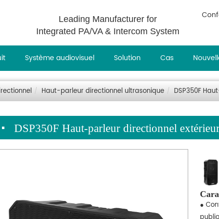
Conf
Leading Manufacturer for
Integrated PA/VA & Intercom System
it
Système audiovisuel
Solution
Cas
Nouvell
rectionnel
Haut-parleur directionnel ultrasonique
DSP350F Haut-
DSP350F Haut-parleur directionnel extérieu
Cara
● Conv
publiq