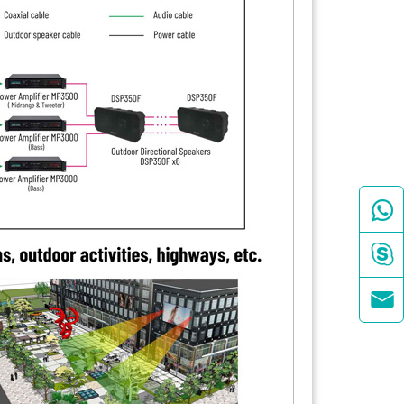


