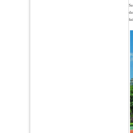
Sa
da
fa